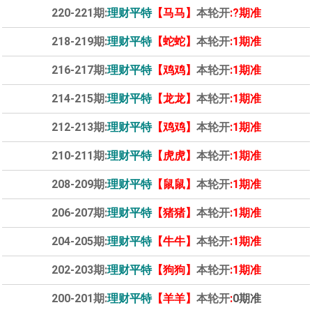
220-221期:
理财平特
【马马】
本轮开
:
?
期准
218-219期:
理财平特
【蛇蛇】
本轮开
:
1
期准
216-217期:
理财平特
【鸡鸡】
本轮开
:
1
期准
214-215期:
理财平特
【龙龙】
本轮开
:
1
期准
212-213期:
理财平特
【鸡鸡】
本轮开
:
1
期准
210-211期:
理财平特
【虎虎】
本轮开
:
1
期准
208-209期:
理财平特
【鼠鼠】
本轮开
:
1
期准
206-207期:
理财平特
【猪猪】
本轮开
:
1
期准
204-205期:
理财平特
【牛牛】
本轮开
:1
期准
202-203期:
理财平特
【狗狗】
本轮开
:
1
期准
200-201期:
理财平特
【羊羊】
本轮开
:
0
期准