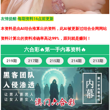
友情提醒:
每期资料16点前更新
本资料是由AI结合推算出的资料，此AI被更新过结合全网网站
资料计算出的资料准确率高达99%，跟到就是赚到！
六合彩🔥第一手内幕资料🔥
219期
217期
215期
214期
213期