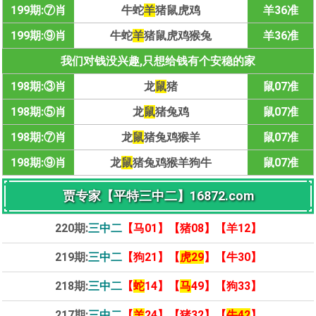
199期:⑦肖
牛蛇
羊
猪鼠虎鸡
羊36准
199期:⑨肖
牛蛇
羊
猪鼠虎鸡猴兔
羊36准
我们对钱没兴趣,只想给钱有个安稳的家
198期:③肖
龙
鼠
猪
鼠07准
198期:⑤肖
龙
鼠
猪兔鸡
鼠07准
198期:⑦肖
龙
鼠
猪兔鸡猴羊
鼠07准
198期:⑨肖
龙
鼠
猪兔鸡猴羊狗牛
鼠07准
贾专家【平特三中二】16872.com
220期:
三中二
【马01】【猪08】【羊12】
219期:
三中二
【狗21】【
虎29
】【牛30】
218期:
三中二
【
蛇
14】【
马
49】【狗33】
217期:
三中二
【
羊
24】【猪32】【
牛42
】