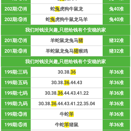
202期:⑦肖
蛇
兔
虎狗牛鼠龙
兔40准
202期:⑨肖
蛇
兔
虎狗牛鼠龙马羊
兔40准
我们对钱没兴趣,只想给钱有个安稳的家
201期:⑦肖
羊蛇鼠龙兔马
猪
猪32准
201期:⑨肖
羊蛇鼠龙兔马
猪
猴鸡
猪32准
我们对钱没兴趣,只想给钱有个安稳的家
199期:三码
30.38.
36
羊36准
199期:五码
30.38.
36
.44.43
羊36准
199期:七码
30.38.
36
.44.43.41.22
羊36准
199期:九码
30.38.
36
.44.43.41.22.35.04
羊36准
199期:③肖
牛蛇
羊
羊36准
199期:⑤肖
牛蛇
羊
猪鼠
羊36准