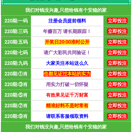
我们对钱没兴趣,只想给钱有个安稳的家
220期:一码
注册会员提前领料
立即投注
220期:三码
年赚百万 请长期跟踪！
立即投注
220期:五码
开奖日20:00准时公开
立即投注
220期:七码
请广大彩民共同验证！
立即投注
220期:九码
大家关注本站这么久
立即投注
220期:①肖
也都见证过本站的实力
立即投注
220期:③肖
用实力打破一切怀疑
立即投注
220期:⑤肖
有效果见证千万财富
立即投注
220期:⑦肖
精准好料不是时常有
立即投注
220期:⑨肖
请联系客服领取资料
立即投注
我们对钱没兴趣,只想给钱有个安稳的家