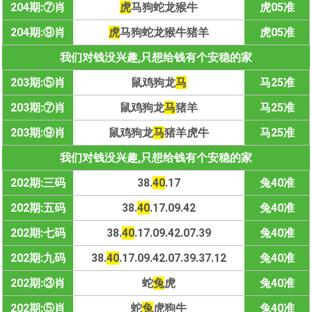
204期:⑦肖
虎
马狗蛇龙猴牛
虎05
准
204期:⑨肖
虎
马狗蛇龙猴牛猪羊
虎05
准
我们对钱没兴趣,只想给钱有个安稳的家
203期:⑤肖
鼠鸡狗龙
马
马25
准
203期:⑦肖
鼠鸡狗龙
马
猪羊
马25
准
203期:⑨肖
鼠鸡狗龙
马
猪羊虎牛
马25
准
我们对钱没兴趣,只想给钱有个安稳的家
202期:三码
38.
40
.17
兔40
准
202期:五码
38.
40
.17.09.42
兔40准
202期:七码
38.
40
.17.09.42.07.39
兔40准
202期:九码
38.
40
.17.09.42.07.39.37.12
兔40准
202期:③肖
蛇
兔
虎
兔40准
202期:⑤肖
蛇
兔
虎狗牛
兔40准