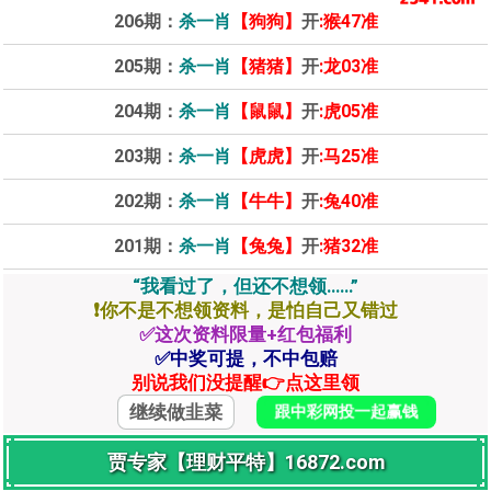
206期：
杀一肖
【狗狗】
开
:猴47
准
205期：
杀一肖
【猪猪】
开
:龙03
准
204期：
杀一肖
【鼠鼠】
开
:虎05
准
203期：
杀一肖
【虎虎】
开
:马25
准
202期：
杀一肖
【牛牛】
开
:兔40
准
201期：
杀一肖
【兔兔】
开
:猪32
准
“我看过了，但还不想领……”
❗你不是不想领资料，是怕自己又错过
✅这次资料限量+红包福利
✅中奖可提，不中包赔
别说我们没提醒👉点这里领
继续做韭菜
跟中彩网投一起赢钱
贾专家【理财平特】16872.com