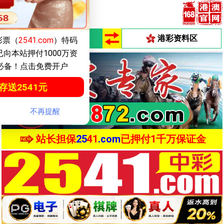
送
58
元
2541
元
中彩彩票由49图库849tk.com
请广大彩民放心投注！
澳彩资料区
港彩资料区
彩票（
2541.com
）特码
向本站押付1000万资
点击注册首存100元到账20
必备！点击免费开户
PA视讯
点击投注
点击投注
送2541元
20009
.com
20009
捕鱼游戏
点击投注
点击投注
不再提醒
20009
.com
20009
博彩必备！值得选择！真正的大额
站长担保
25
41
.com
已押付1千万保证金