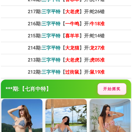
217期:
三字平特
【
大老虎
】开:蛇26错
216期:
三字平特
【
一牛鸣
】开:
牛18
准
215期:
三字平特
【
喜羊羊
】开:蛇14错
214期:
三字平特
【
大龙猫
】开:
龙27
准
213期:
三字平特
【
大老虎
】开:
虎05
准
212期:
三字平特
【
过街鼠
】开:
鼠19
准
***
期:【七肖中特】
开始摇奖